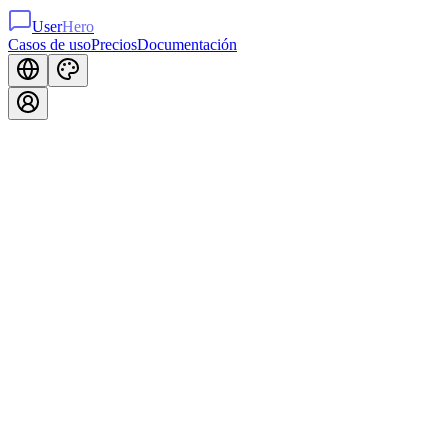
User
Hero
Casos de uso
Precios
Documentación
Popup
Widget
Encuestas NPS y CSAT