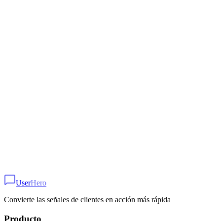
1
Agrega el script del widget a tu sitio
2
Configura el trigger y el estilo
3
Comienza a recopilar feedback
¿Listo para empezar?
Configura este caso de uso en minutos con UserHero
User
Hero
Comenzar Gratis
Convierte las señales de clientes en acción más rápida
Producto